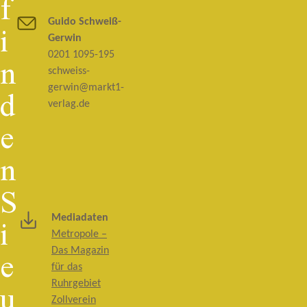
f
i
Guido Schweiß-
Gerwin
n
0201 1095-195
schweiss-
d
gerwin@markt1-
verlag.de
e
n
S
i
Mediadaten
Metropole –
e
Das Magazin
für das
u
Ruhrgebiet
Zollverein