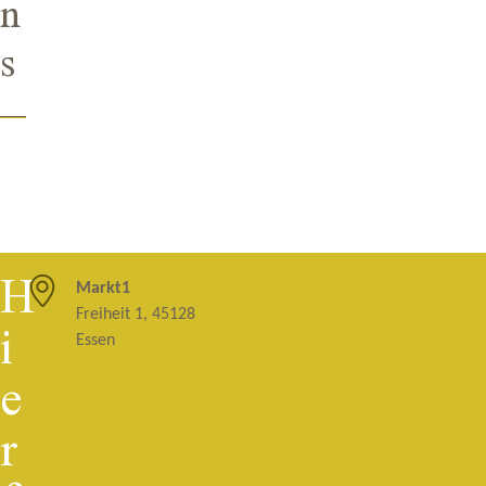
n
s
H
Markt1
i
Freiheit 1, 45128
Essen
e
r