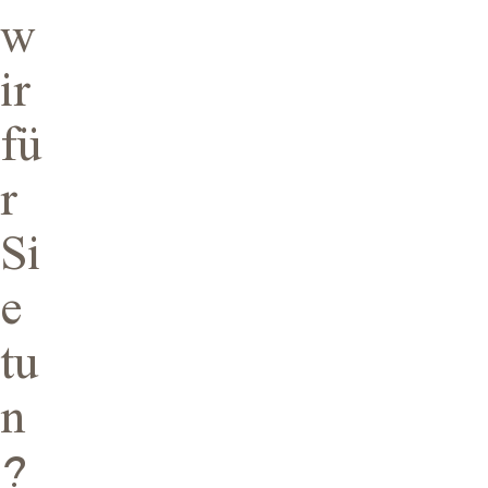
w
ir
fü
r
Si
e
tu
n
?